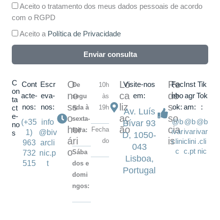
Aceito o tratamento dos meus dados pessoais de acordo
com o RGPD
Aceito a
Política de Privacidade
Enviar consulta
C
O
Lo
Re
Cont
Escr
Visite-nos
Fac
Inst
Tik
De
10h
on
no
ca
de
acte-
eva-
em:
ebo
agr
Tok
segu
às
ta
ss
liz
s
nos:
nos:
ok:
am:
:
nda à
19h
ct
Av. Luís
e-
o
aç
so
sexta-
@b
@b
@b
(+35
info
Bívar 93
no
hor
ão
cia
Fecha
feira:
ivar
ivar
ivar
1)
@biv
s
D, 1050-
ári
is
do
clini
clini
.cli
963
arcli
043
o
c
c.pt
nic
Sába
732
nic.p
Lisboa,
515
t
dos e
Portugal
domi
ngos: